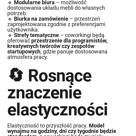
🔹
Modularne biura
– możliwość
dostosowania układu mebli do własnych
potrzeb.
🔹
Biurka na zamówienie
– przestrzeń
zaprojektowana zgodnie z preferencjami
użytkownika.
🔹
Strefy tematyczne
– coworkingi będą
oferować
przestrzenie dla programistów,
kreatywnych twórców czy zespołów
startupowych
, gdzie panuje dostosowana
atmosfera pracy.
🔄 Rosnące
znaczenie
elastyczności
Elastyczność to przyszłość pracy.
Model
wynajmu na godziny, dni czy tygodnie będzie