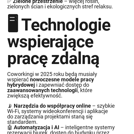
✅
Zielone przestrzenie
– więcej roślin,
zielonych ścian i ekologicznych stref relaksu.
🖥 Technologie
wspierające
pracę zdalną
Coworkingi w 2025 roku będą musiały
wspierać
nowoczesne modele pracy
hybrydowej
i zapewniać dostęp do
zaawansowanych technologii
, które
zwiększą efektywność.
📡
Narzędzia do współpracy online
– szybkie
Wi-Fi, systemy wideokonferencji i aplikacje
do zarządzania projektami staną się
standardem.
🤖
Automatyzacja i AI
– inteligentne systemy
rezerwacji biurek, dostęp do budynku przez