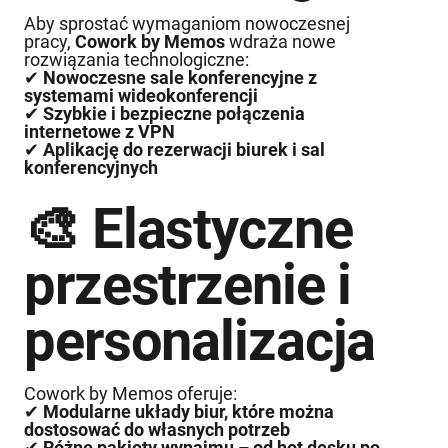
Aby sprostać wymaganiom nowoczesnej
pracy,
Cowork by Memos
wdraża nowe
rozwiązania technologiczne:
✔
Nowoczesne sale konferencyjne z
systemami wideokonferencji
✔
Szybkie i bezpieczne połączenia
internetowe z VPN
✔
Aplikację do rezerwacji biurek i sal
konferencyjnych
🎨 Elastyczne
przestrzenie i
personalizacja
Cowork by Memos oferuje:
✔
Modularne układy biur, które można
dostosować do własnych potrzeb
✔
Różne pakiety wynajmu – od hot desku po