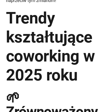
naprzeciw tym zmianom!
Trendy
kształtujące
coworking w
2025 roku
🌱
Zrównoważony