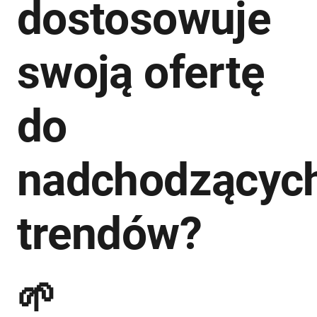
dostosowuje
swoją ofertę
do
nadchodzącyc
trendów?
🌱