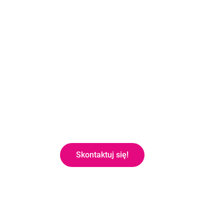
Przekonaj się jak wygodnie
pracuje się w naszych
przestrzeniach!
Skontaktuj się!
SKONTAKTUJ SIĘ!